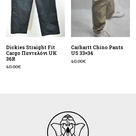
Dickies Straight Fit
Carhartt Chino Pants
Cargo Παντελόνι UK
US 33×34
36R
40.00
€
40.00
€