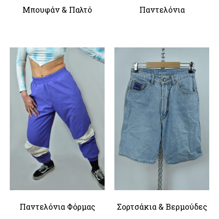
Μπουφάν & Παλτό
Παντελόνια
Παντελόνια Φόρμας
Σορτσάκια & Βερμούδες