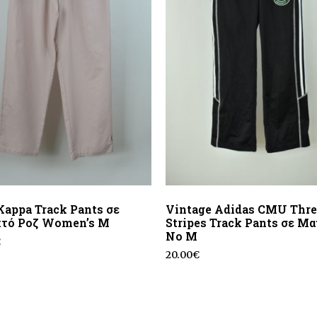
appa Track Pants σε
Vintage Adidas CMU Thre
χτό Ροζ Women’s M
Stripes Track Pants σε Μ
No M
€
20.00
€