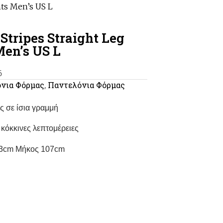
nts Men’s US L
Stripes Straight Leg
Men’s US L
6
νια Φόρμας
,
Παντελόνια Φόρμας
ς σε ίσια γραμμή
κόκκινες λεπτομέρειες
93cm Μήκος 107cm