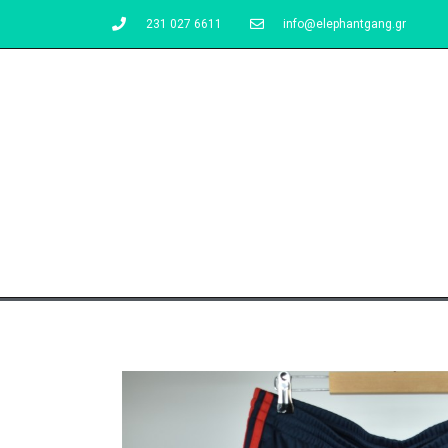
231 027 6611
info@elephantgang.gr