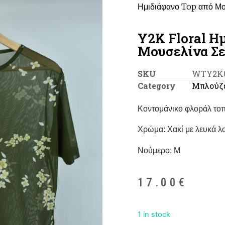
Ημιδιάφανο Top από Μο
Y2K Floral Η
Μουσελίνα Σε
SKU
WTY2K
Category
Μπλούζε
Κοντομάνικο φλοράλ το
Χρώμα: Χακί με λευκά λ
Νούμερο: M
17.00
€
1 in stock