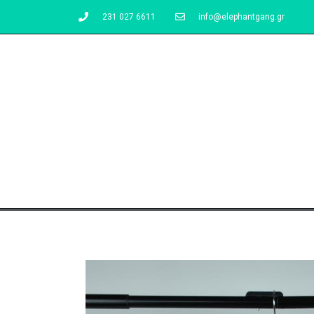
231 027 6611
info@elephantgang.gr