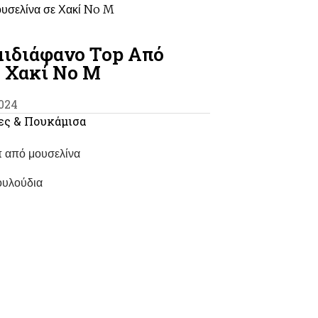
υσελίνα σε Χακί No M
μιδιάφανο Top Από
 Χακί No M
024
ς & Πουκάμισα
π από μουσελίνα
ουλούδια