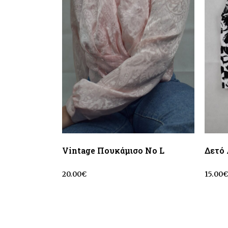
Vintage Πουκάμισο No L
Δετό 
20.00
€
15.00
€