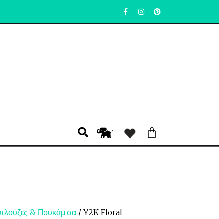
πλούζες & Πουκάμισα
/ Y2K Floral