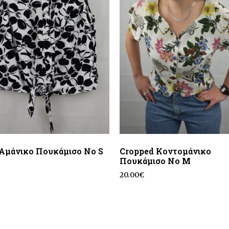
Aμάνικο Πουκάμισο No S
Cropped Κοντομάνικο
Πουκάμισο No M
20.00
€