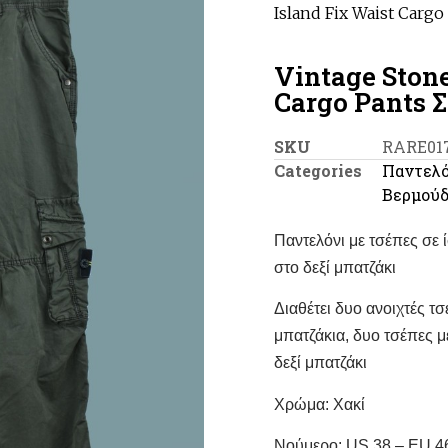
Island Fix Waist Cargo
Vintage Stone
Cargo Pants Σ
SKU
RARE01
Categories
Παντελό
Βερμού
Παντελόνι με τσέπες σε
στο δεξί μπατζάκι
Διαθέτει δυο ανοιχτές τ
μπατζάκια, δυο τσέπες μ
δεξί μπατζάκι
Χρώμα: Χακί
Νούμερο: US 38 – EU 4