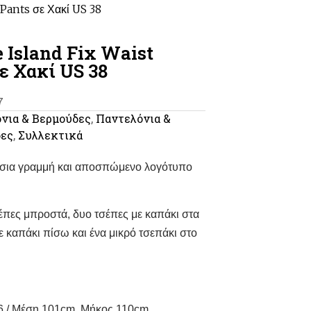
 Pants σε Χακί US 38
 Island Fix Waist
ε Χακί US 38
7
νια & Βερμούδες
,
Παντελόνια &
δες
,
Συλλεκτικά
 ίσια γραμμή και αποσπώμενο λογότυπο
σέπες μπροστά, δυο τσέπες με καπάκι στα
ε καπάκι πίσω και ένα μικρό τσεπάκι στο
6 / Μέση 101cm, Μήκος 110cm