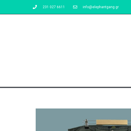
231 027 6611
info@elephantgang.gr