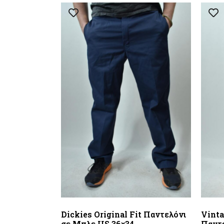
Dickies Original Fit Παντελόνι
Vinta
σε Μπλε US 36×34
Παντε