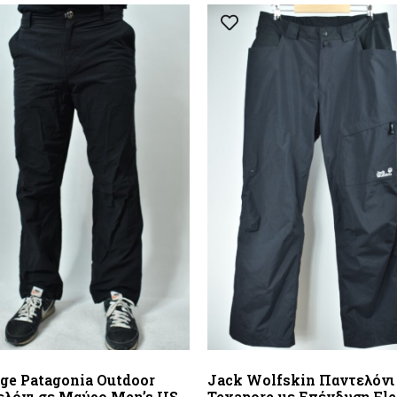
ge Patagonia Outdoor
Jack Wolfskin Παντελόνι
λόνι σε Μαύρο Men’s US
Texapore με Επένδυση Fle