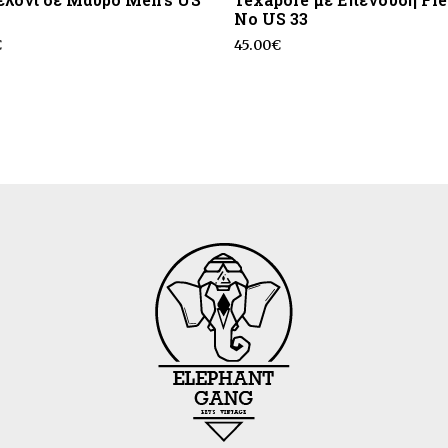
No US 33
€
45.00
€