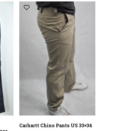
Carhartt Chino Pants US 33×34
ece