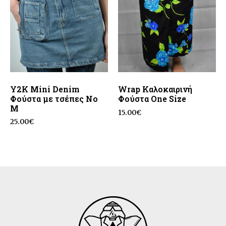
Y2K Mini Denim
Wrap Καλοκαιρινή
Φούστα με τσέπες No
Φούστα One Size
M
15.00
€
25.00
€