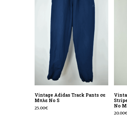
Vintage Adidas Track Pants σε
Vint
Μπλε No S
Strip
No M
25.00
€
20.00