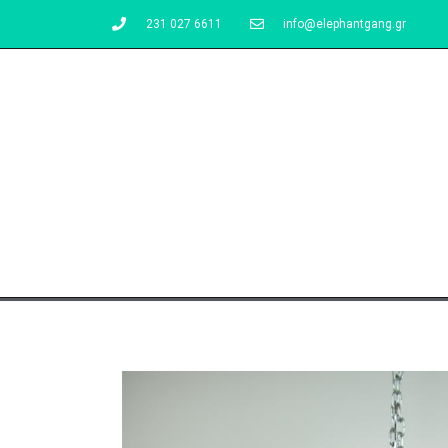
231 027 6611
info@elephantgang.gr