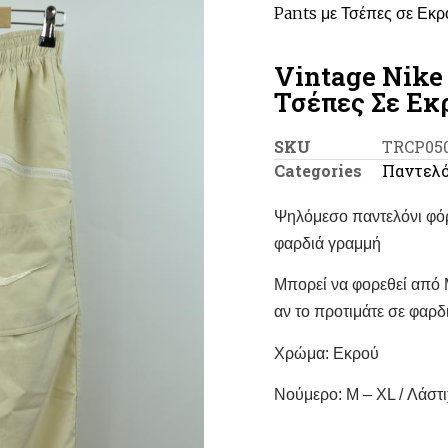
Pants με Τσέπες σε Ε
Vintage Nike
Τσέπες Σε Εκ
SKU
TRCP05
Categories
Παντελό
Ψηλόμεσο παντελόνι φόρμ
φαρδιά γραμμή
Μπορεί να φορεθεί από M
αν το προτιμάτε σε φαρδ
Χρώμα: Εκρού
Νούμερο: M – XL / Λάσ