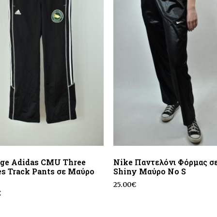
age Adidas CMU Three
Nike Παντελόνι Φόρμας σ
es Track Pants σε Μαύρο
Shiny Μαύρο Νο S
25.00
€
€