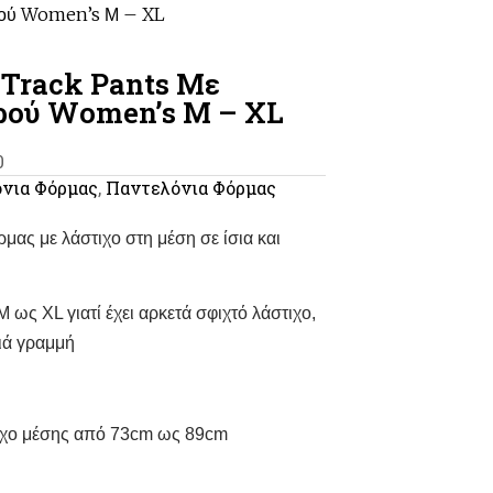
κρού Women’s Μ – XL
 Track Pants Με
ρού Women’s Μ – XL
0
νια Φόρμας
,
Παντελόνια Φόρμας
ας με λάστιχο στη μέση σε ίσια και
 ως XL γιατί έχει αρκετά σφιχτό λάστιχο,
ιά γραμμή
τιχο μέσης από 73cm ως 89cm