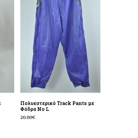
ε
Πολυεστερικό Track Pants με
Φόδρα No L
20.00
€