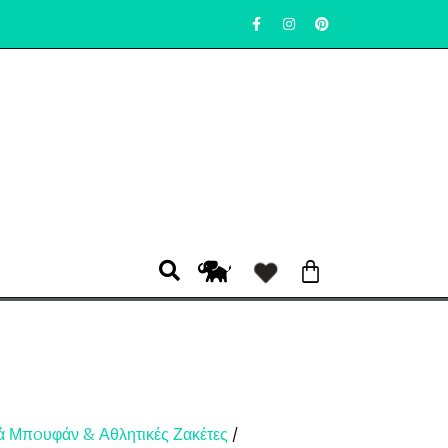
ά Μπoυφάν & Αθλητικές Ζακέτες
/