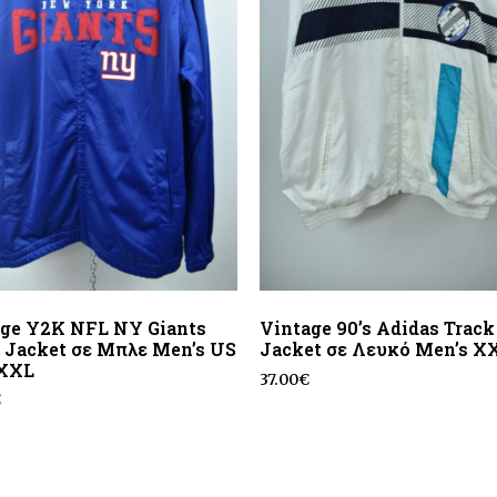
age Υ2Κ NFL NY Giants
Vintage 90’s Adidas Track
 Jacket σε Μπλε Men’s US
Jacket σε Λευκό Men’s X
 XXL
37.00
€
€