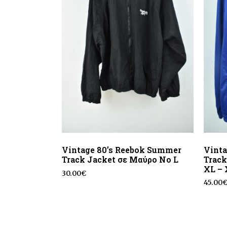
Vintage 80’s Reebok Summer
Vint
Track Jacket σε Μαύρο No L
Track
XL –
30.00
€
45.00