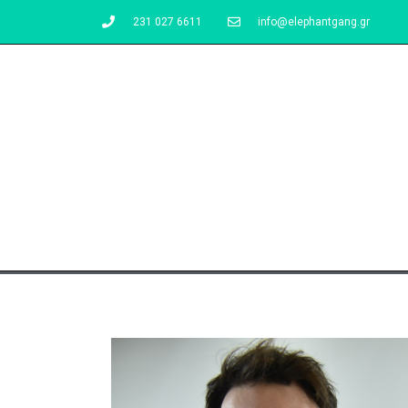
231 027 6611
info@elephantgang.gr