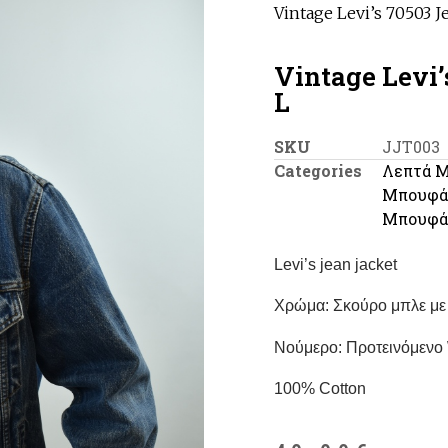
Vintage Levi’s 70503 J
Vintage Levi’
L
SKU
JJT003
Categories
Λεπτά Μ
Μπουφάν
Μπουφάν
Levi’s jean jacket
Χρώμα: Σκούρο μπλε με
Νούμερο: Προτεινόμενο
100% Cotton