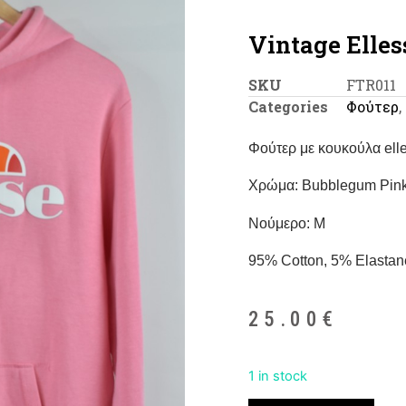
Vintage Elle
SKU
FTR011
Categories
Φούτερ
,
Φούτερ με κουκούλα ell
Χρώμα: Bubblegum Pin
Νούμερο: M
95% Cotton, 5% Elastan
25.00
€
1 in stock