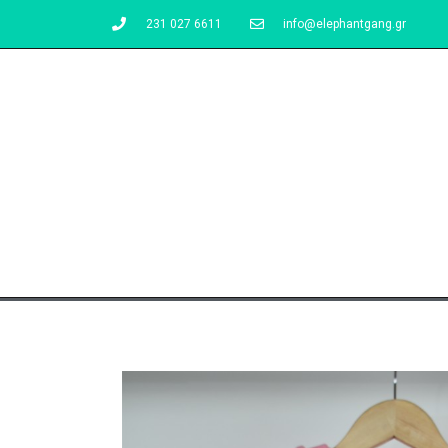
231 027 6611
info@elephantgang.gr