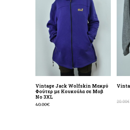
Vintage Jack Wolfskin Μακρύ
Vinta
Φούτερ με Κουκούλα σε Μοβ
No 3XL
20.00
€
40.00
€