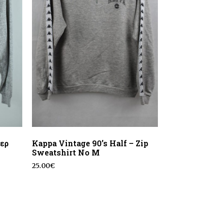
τερ
Kappa Vintage 90’s Half – Zip
Sweatshirt No M
25.00
€