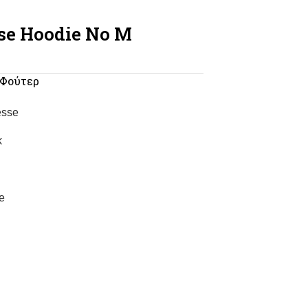
sse Hoodie No M
Φούτερ
esse
k
e