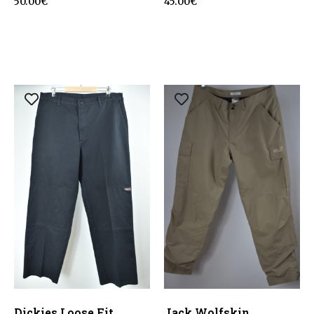
50.00
€
45.00
€
Dickies Loose Fit
Jack Wolfskin