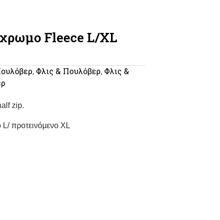
χρωμο Fleece L/XL
Πουλόβερ
,
Φλις & Πουλόβερ
,
Φλις &
ερ
alf zip.
 L/ προτεινόμενο XL