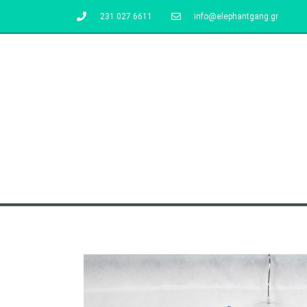
231 027 6611
info@elephantgang.gr