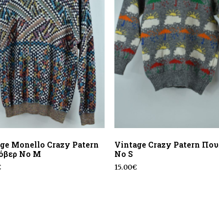
ge Monello Crazy Patern
Vintage Crazy Patern Πο
όβερ No M
No S
€
15.00
€