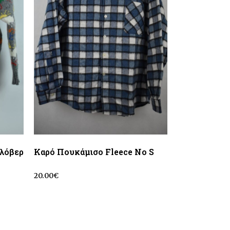
υλόβερ
Kαρό Πουκάμισο Fleece No S
20.00
€