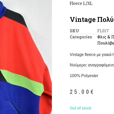
Fleece L/XL
Vintage Πολύ
SKU
FL017
Categories
Φλις & 
Πουλόβ
Vintage fleece με γιακά h
Nούμερο: αναγραφόμενο
100% Polyester
25.00
€
Out of stock