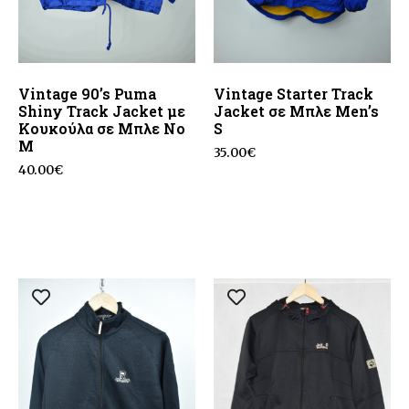
Vintage 90’s Puma
Vintage Starter Track
Shiny Track Jacket με
Jacket σε Μπλε Men’s
Κουκούλα σε Μπλε No
S
M
35.00
€
40.00
€