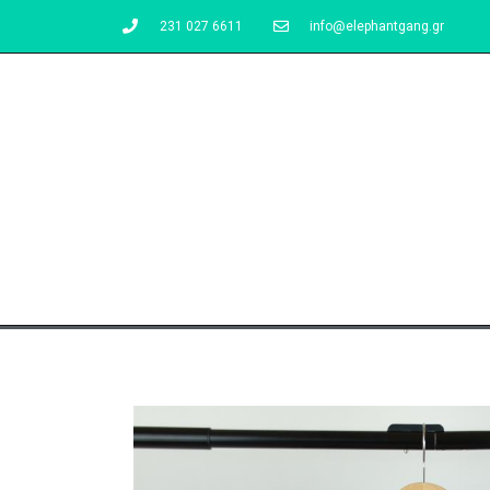
231 027 6611
info@elephantgang.gr