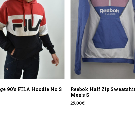
ge 90’s FILA Hoodie Νο S
Reebok Half Zip Sweatshi
Men’s S
€
25.00
€