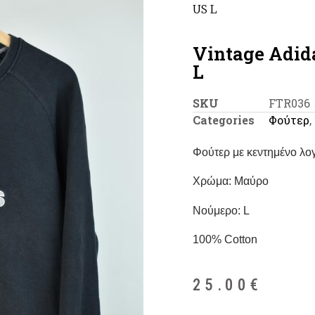
US L
Vintage Adid
L
SKU
FTR036
Categories
Φούτερ
,
Φούτερ με κεντημένο λο
Χρώμα: Μαύρο
Νούμερο: L
100% Cotton
25.00
€