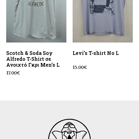
Scotch & Soda Soy
Levi’s T-shirt No L
Alfredo T-Shirt σε
Ανοιχτό Γκρι Men’s L
15.00
€
17.00
€