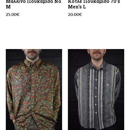
Μάλλινο Πουκάμισο No
Κοτλέ Πουκάμισο 70’s
M
Men’s L
25.00
€
20.00
€