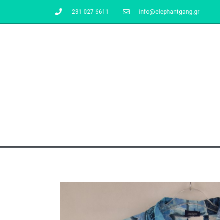
231 027 6611
info@elephantgang.gr