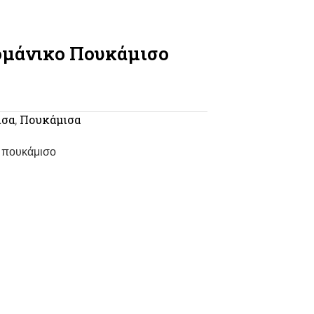
ομάνικο Πουκάμισο
ισα
,
Πουκάμισα
ο πουκάμισο