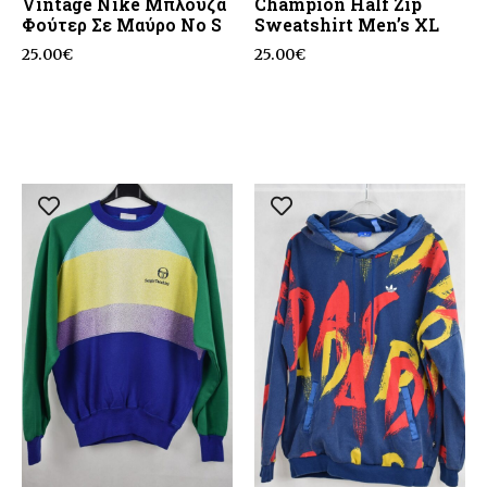
Vintage Nike Μπλούζα
Champion Half Zip
Φούτερ Σε Μαύρο No S
Sweatshirt Men’s XL
25.00
€
25.00
€