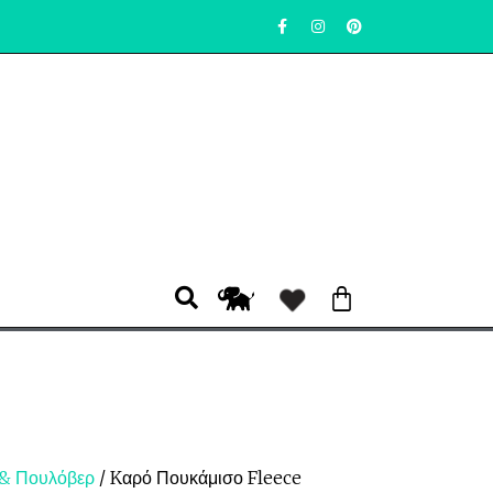
 & Πουλόβερ
/ Kαρό Πουκάμισο Fleece