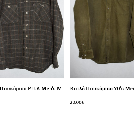
 Πουκάμισο FILA Men’s M
Κοτλέ Πουκάμισο 70’s Men
€
20.00
€