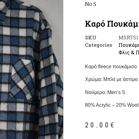
No S
Kαρό Πουκάμι
SKU
MSRTS1
Categories
Πουκάμ
Φλις & 
Καρό fleece πουκάμισο
Χρώμα: Μπλέ με άσπρο
Nούμερο: Μen’s S
80% Acrylic – 20% Wool
20.00
€