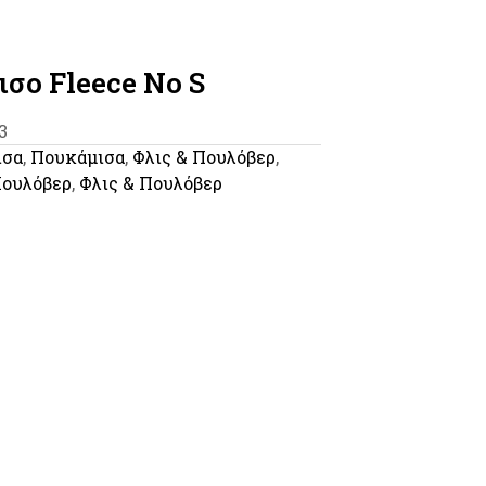
σο Fleece No S
3
ισα
,
Πουκάμισα
,
Φλις & Πουλόβερ
,
Πουλόβερ
,
Φλις & Πουλόβερ