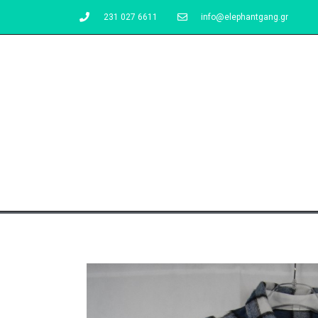
231 027 6611
info@elephantgang.gr