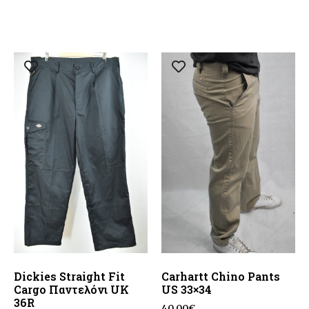
Dickies Straight Fit
Carhartt Chino Pants
Cargo Παντελόνι UK
US 33×34
36R
40.00
€