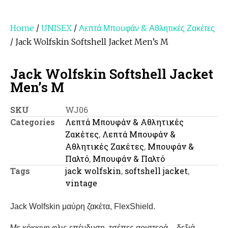
Home
/
UNISEX
/
Λεπτά Μπoυφάν & Αθλητικές Ζακέτες
/ Jack Wolfskin Softshell Jacket Men’s M
Jack Wolfskin Softshell Jacket
Men’s M
SKU
WJ06
Categories
Λεπτά Μπoυφάν & Αθλητικές
Ζακέτες
,
Λεπτά Μπουφάν &
Αθλητικές Ζακέτες
,
Μπουφάν &
Παλτό
,
Μπουφάν & Παλτό
Tags
jack wolfskin
,
softshell jacket
,
vintage
Jack Wolfskin μαύρη ζακέτα, FlexShield.
Με κόκκινη φλις επένδυση, τσέπες αριστερά – δεξιά,