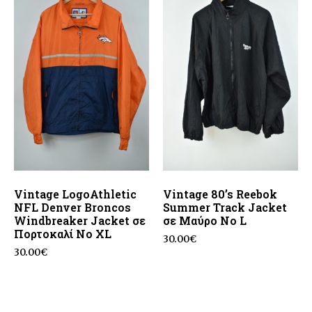
Vintage LogoAthletic
Vintage 80’s Reebok
NFL Denver Broncos
Summer Track Jacket
Windbreaker Jacket σε
σε Μαύρο No L
Πορτοκαλί No XL
30.00
€
30.00
€