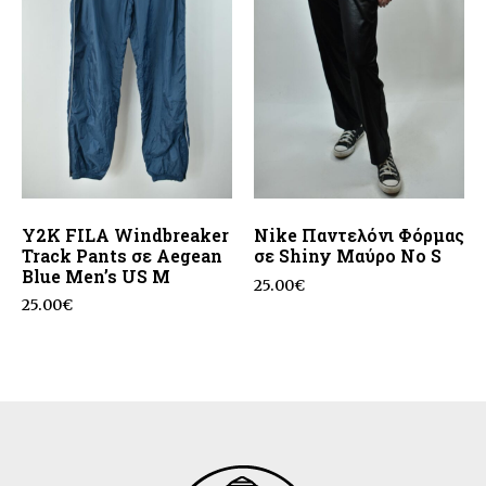
Y2K FILA Windbreaker
Nike Παντελόνι Φόρμας
Track Pants σε Aegean
σε Shiny Μαύρο Νο S
Blue Men’s US M
25.00
€
25.00
€