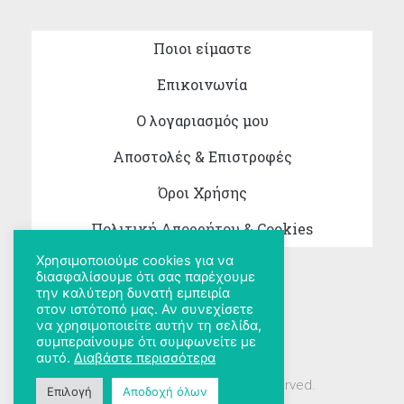
Ποιοι είμαστε
Επικοινωνία
Ο λογαριασμός μου
Αποστολές & Επιστροφές
Όροι Χρήσης
Πολιτική Απορρήτου & Cookies
Χρησιμοποιούμε cookies για να
διασφαλίσουμε ότι σας παρέχουμε
την καλύτερη δυνατή εμπειρία
στον ιστότοπό μας. Αν συνεχίσετε
να χρησιμοποιείτε αυτήν τη σελίδα,
συμπεραίνουμε ότι συμφωνείτε με
αυτό.
Διαβάστε περισσότερα
Copyright 2026 © All rights Reserved.
Επιλογή
Αποδοχή όλων