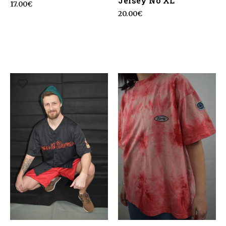
Jersey No XL
17.00
€
20.00
€