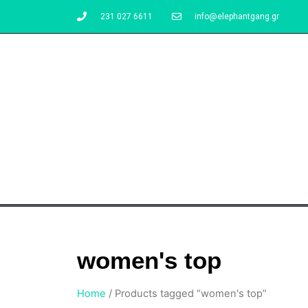
231 027 6611
info@elephantgang.gr
women's top
Home
/ Products tagged “women's top”