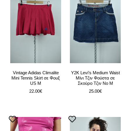
Vintage Adidas Climalite
Y2K Levi’s Medium Waist
Mini Tennis Skirt σε Φουξ
Μίνι Τζιν Φούστα σε
US M
Σκούρο Τζιν Νο M
22.00
€
25.00
€